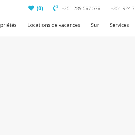
(
0
)
+351 289 587 578
+351 924 7
priétés
Locations de vacances
Sur
Services